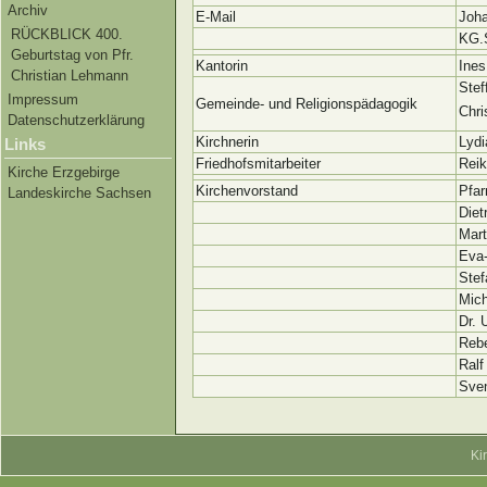
Archiv
E-Mail
Joh
RÜCKBLICK 400.
KG.
Geburtstag von Pfr.
Kantorin
Ines
Christian Lehmann
Stef
Impressum
Gemeinde- und Religionspädagogik
Chri
Datenschutzerklärung
Kirchnerin
Lydi
Links
Friedhofsmitarbeiter
Reik
Kirche Erzgebirge
Kirchenvorstand
Pfar
Landeskirche Sachsen
Diet
Mart
Eva-
Stef
Mich
Dr. 
Rebe
Ralf
Sve
Ki