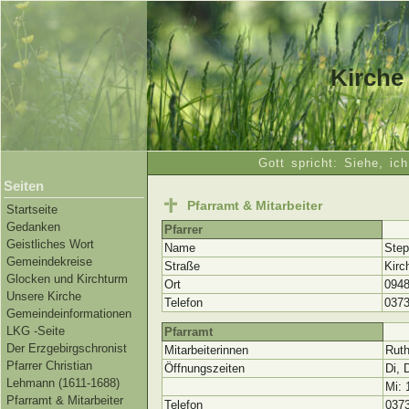
Kirche
Gott spricht: Siehe, ic
Seiten
Pfarramt & Mitarbeiter
Startseite
Gedanken
Pfarrer
Geistliches Wort
Name
Step
Gemeindekreise
Straße
Kirc
Glocken und Kirchturm
Ort
0948
Unsere Kirche
Telefon
0373
Gemeindeinformationen
LKG -Seite
Pfarramt
Der Erzgebirgschronist
Mitarbeiterinnen
Ruth
Pfarrer Christian
Öffnungszeiten
Di, 
Lehmann (1611-1688)
Mi: 
Pfarramt & Mitarbeiter
Telefon
0373